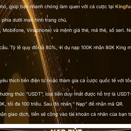
ỏ, giúp bạn nhanh chóng làm quen với cá cược tại
Kingfu
phía dưới màn hình trang chủ.
bifone, Vinaphone) và mệnh giá thẻ, mã thẻ, số seri. Nếu nhâ
 cầu. Tỷ lệ quy đổi là 80%, ví dụ nạp 100K nhận 80K King m
 thích tiền điện tử hoặc tham gia cá cược quốc tế với tốc
ơng thức “USDT”, loại tiền duy nhất được hỗ trợ là USD
 50K, tối đa 100 triệu. Sau đó nhấn “ Nạp” để nhận mã QR.
nhận giao dịch, tiền sẽ cộng vào tài khoản cá nhân của bạn 