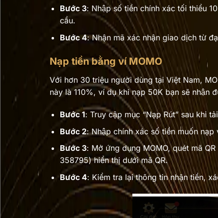
Bước 3
: Nhập số tiền chính xác tối thiê
cầu.
Bước 4
: Nhận mã xác nhận giao dịch từ đại
Nạp tiền bằng ví MOMO
Với hơn 30 triệu người dùng tại Việt Nam, MOMO
này là 110%, ví dụ khi nạp 50K bạn sẽ nhận
Bước 1
: Truy cập mục “Nạp Rút” sau khi tả
Bước 2
: Nhập chính xác số tiền muốn nạp 
Bước 3
: Mở ứng dụng MOMO, quét mã QR có t
358795) hiển thị dưới mã QR.
Bước 4
: Kiểm tra lại thông tin nhận tiền, xác