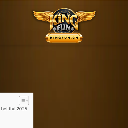
 bet thủ 2025