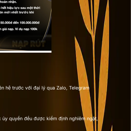
 hệ trước với đại lý qua Zalo, Telegram
ý được ủy quyền đều được kiểm định nghiêm ngặt,