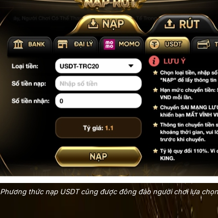
Phương thức nạp USDT cũng được đông đảo người chơi lựa chọ