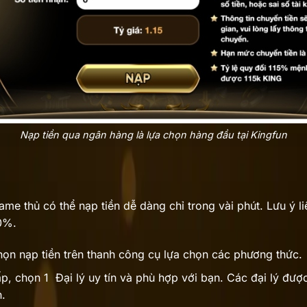
Nạp tiền qua ngân hàng là lựa chọn hàng đầu tại Kingfun
e thủ có thể nạp tiền dễ dàng chỉ trong vài phút. Lưu ý liên
00%.
chọn nạp tiền trên thanh công cụ lựa chọn các phương thức.
́p, chọn 1 Đại lý uy tín và phù hợp với bạn. Các đại l
.