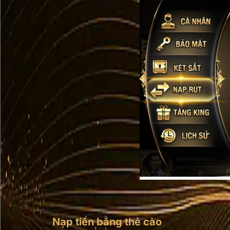
Nạp tiền bằng thẻ cào