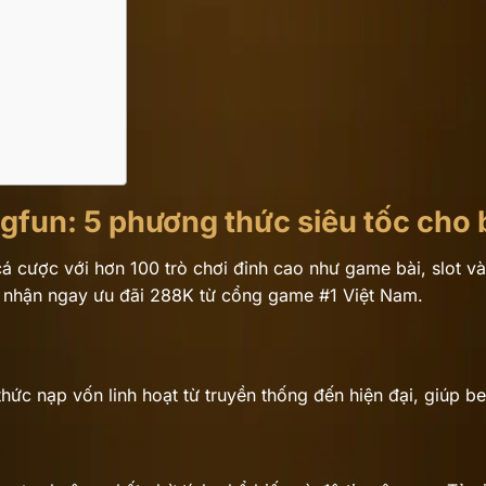
ngfun: 5 phương thức siêu tốc cho 
cá cược với hơn 100 trò chơi đỉnh cao như game bài, slot và
à nhận ngay ưu đãi 288K từ cổng game #1 Việt Nam.
ức nạp vốn linh hoạt từ truyền thống đến hiện đại, giúp b