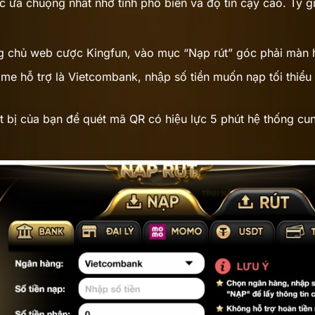
chuộng nhất nhờ tính phổ biến và độ tin cậy cao. Tỷ giá qu
g chủ web cược Kingfun, vào mục “Nạp rút” góc phải màn h
ỗ trợ là Vietcombank, nhập số tiền muốn nạp tối thiểu 5
t bị của bạn để quét mã QR có hiệu lực 5 phút hệ thống c