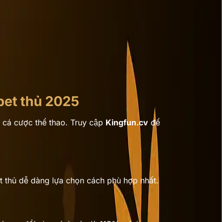
bet thủ 2025
 cá cược thể thao. Truy cập
Kingfun.cv
để
et thủ dễ dàng lựa chọn cách phù hợp nhất.