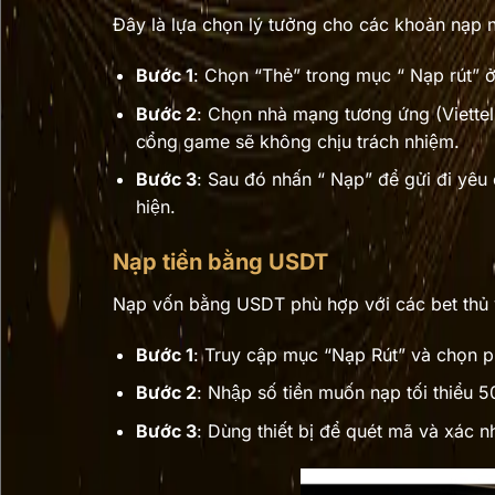
Đây là lựa chọn lý tưởng cho các khoản nạp nh
Bước 1
: Chọn “Thẻ” trong mục “ Nạp rút” ở 
Bước 2
: Chọn nhà mạng tương ứng (Viettel, Mo
cổng game sẽ không chịu trách nhiệm.
Bước 3
: Sau đó nhấn “ Nạp” để gửi đi yêu
hiện.
Nạp tiền bằng USDT
Nạp vốn bằng USDT phù hợp với các bet thủ yêu
Bước 1
: Truy cập mục “Nạp Rút” và chọn phư
Bước 2
: Nhập số tiền muốn nạp tối thiểu
Bước 3
: Dùng thiết bị để quét mã và xác 